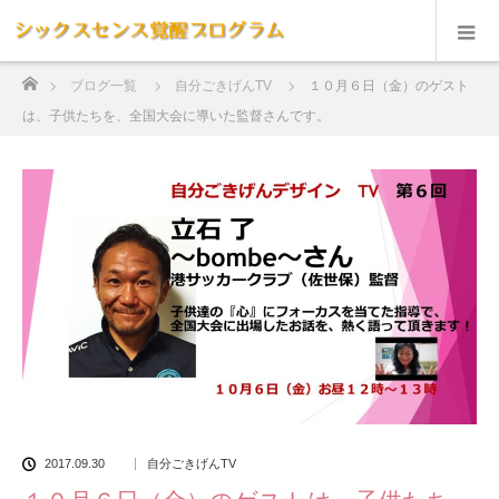
ホーム
ブログ一覧
自分ごきげんTV
１０月６日（金）のゲスト
は、子供たちを、全国大会に導いた監督さんです。
2017.09.30
自分ごきげんTV