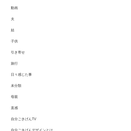
動画
夫
姑
子供
引き寄せ
旅行
日々感じた事
未分類
母親
直感
自分ごきげんTV
自分ごきげんデザインとは