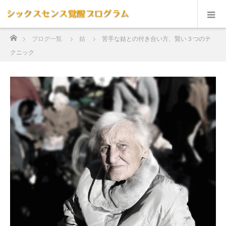
ホーム
ブログ一覧
姑
苦手な姑との付き合い方、賢い３つのテ
クニック