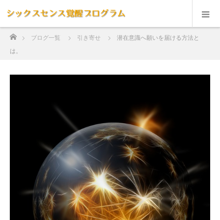
ホーム
ブログ一覧
引き寄せ
潜在意識へ願いを届ける方法と
は。