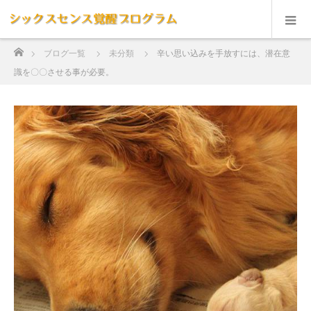
ホーム
ブログ一覧
未分類
辛い思い込みを手放すには、潜在意
識を〇〇させる事が必要。