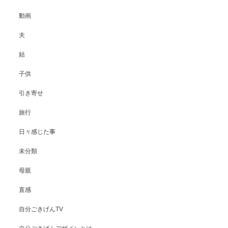
動画
夫
姑
子供
引き寄せ
旅行
日々感じた事
未分類
母親
直感
自分ごきげんTV