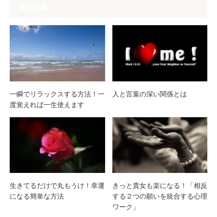
関連記事
一瞬でリラックスする方法！一
人と言葉の深い関係とは
度覚えれば一生使えます
生きてるだけで丸もうけ！幸運
きっと貴女も楽になる！「相反
になる簡単な方法
する２つの願いを統合する心理
ワーク」