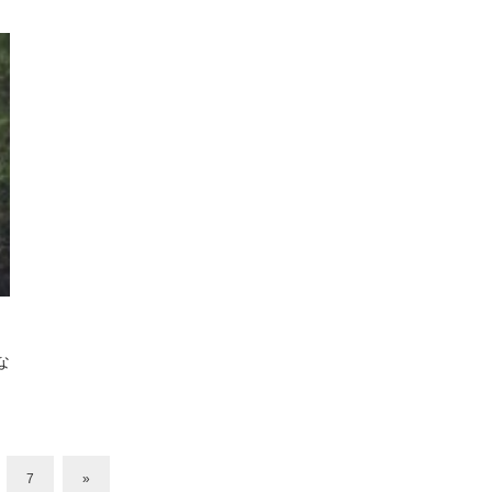
な
7
»